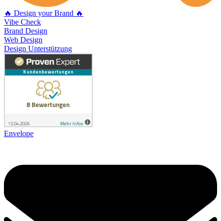
🔥 Design your Brand 🔥
Vibe Check
Brand Design
Web Design
Design Unterstützung
Envelope