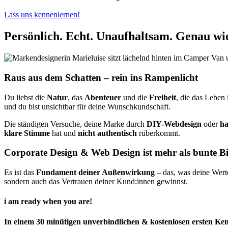
Lass uns kennenlernen!
Persönlich. Echt. Unaufhaltsam. Genau wi
Raus aus dem Schatten – rein ins Rampenlicht
Du liebst die
Natur
, das
Abenteuer
und die
Freiheit
, die das Leben
und du bist unsichtbar für deine Wunschkundschaft.
Die ständigen Versuche, deine Marke durch
DIY-Webdesign
oder
ha
klare Stimme
hat und
nicht authentisch
rüberkommt.
Corporate Design & Web Design ist mehr als bunte B
Es ist das
Fundament deiner Außenwirkung
– das, was deine Werte,
sondern auch das Vertrauen deiner Kund:innen gewinnst.
i am ready when you are!
In einem 30 minütigen unverbindlichen & kostenlosen ersten K