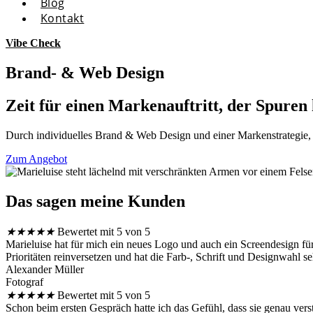
Blog
Kontakt
Vibe Check
Brand- & Web Design
Zeit für einen Markenauftritt, der Spuren h
Durch individuelles Brand & Web Design und einer Markenstrategie, di
Zum Angebot
Das sagen meine Kunden
★
★
★
★
★
Bewertet mit 5 von 5
Marieluise hat für mich ein neues Logo und auch ein Screendesign für
Prioritäten reinversetzen und hat die Farb-, Schrift und Designwahl seh
Alexander Müller
Fotograf
★
★
★
★
★
Bewertet mit 5 von 5
Schon beim ersten Gespräch hatte ich das Gefühl, dass sie genau ver